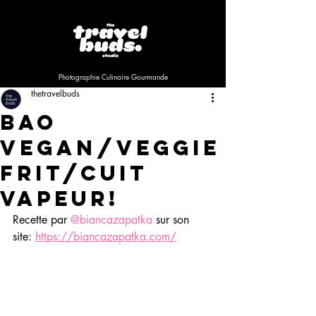
Photographie Culinaire Gourmande
thetravelbuds
Bao
Vegan/Veggie
Frit/Cuit
Vapeur!
Recette par 
@biancazapatka
 sur son 
site: 
https://biancazapatka.com/