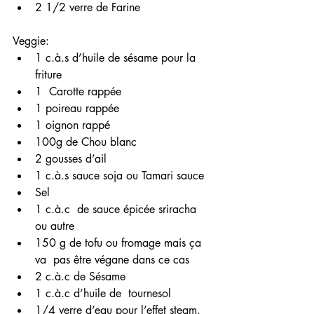
2 1/2 verre de Farine 
Veggie:
1 c.à.s d’huile de sésame pour la 
friture
1  Carotte rappée
1 poireau rappée 
1 oignon rappé 
100g de Chou blanc
2 gousses d’ail 
1 c.à.s sauce soja ou Tamari sauce
Sel 
1 c.à.c  de sauce épicée sriracha 
ou autre
150 g de tofu ou fromage mais ça 
va  pas être végane dans ce cas
2 c.à.c de Sésame 
1 c.à.c d’huile de  tournesol 
1/4 verre d’eau pour l’effet steam.