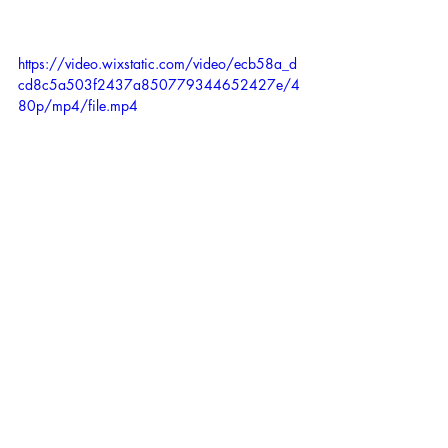
https://video.wixstatic.com/video/ecb58a_d
cd8c5a503f2437a850779344652427e/4
80p/mp4/file.mp4